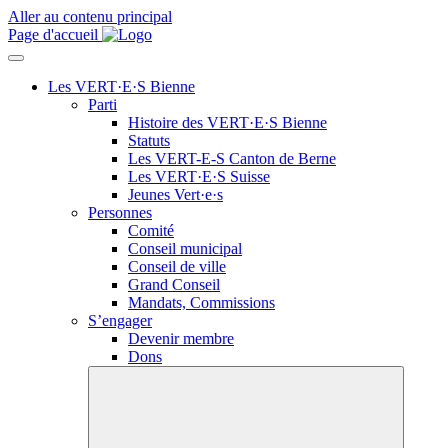
Aller au contenu principal
Page d'accueil
Les VERT·E·S Bienne
Parti
Histoire des
VERT·E·S
Bienne
Statuts
Les
VERT-E-S
Canton de Berne
Les
VERT·E·S
Suisse
Jeunes
Vert·e·s
Personnes
Comité
Conseil municipal
Conseil de ville
Grand Conseil
Mandats, Commissions
S’engager
Devenir membre
Dons