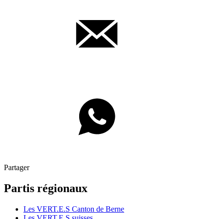
Partager
Partis régionaux
Les
VERT.E.S
Canton de Berne
Les
VERT.E.S
suisses