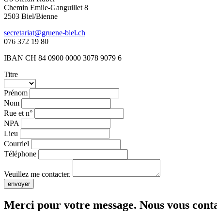
Chemin Emile-Ganguillet 8
2503 Biel/Bienne
secretariat@gruene-biel.ch
076 372 19 80
IBAN CH 84 0900 0000 3078 9079 6
Titre
Prénom
Nom
Rue et n°
NPA
Lieu
Courriel
Téléphone
Veuillez me contacter.
envoyer
Merci pour votre message. Nous vous cont