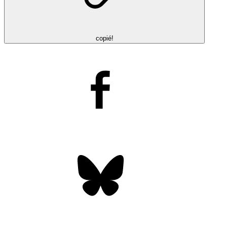
copié!