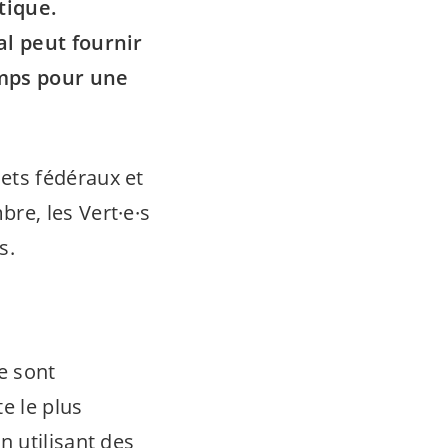
tique.
al peut fournir
mps pour une
jets fédéraux et
bre, les
Vert·e·s
s.
e sont
e le plus
 utilisant des