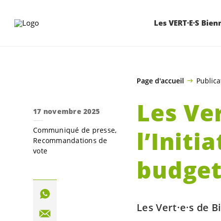
ALLER AU CONTENU PRINCIPAL
Les VERT·E·S Bien
Page d'accueil
Publica
Les
Ver
17 novembre 2025
Communiqué de presse
l’Initi
Recommandations de
vote
budget
Les
Vert·e·s
de Bi