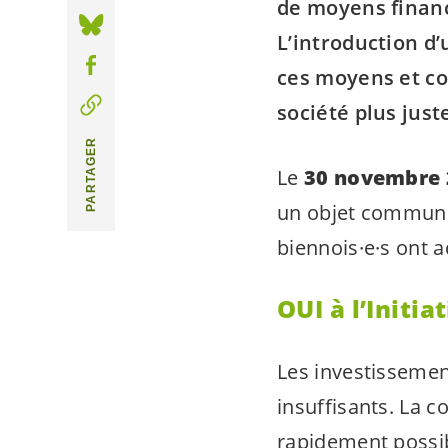
de moyens financ
L’introduction d’
ces moyens et c
société plus just
PARTAGER
Le
30 novembre 
un objet communa
biennois·e·s
ont a
OUI à l’Initia
Les investissement
insuffisants. La c
rapidement possib