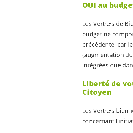
OUI au budge
Les
Vert·e·s
de Bie
budget ne compor
précédente, car l
(augmentation du 
intégrées que dan
Liberté de vo
Citoyen
Les
Vert·e·s
bienno
concernant l’initi