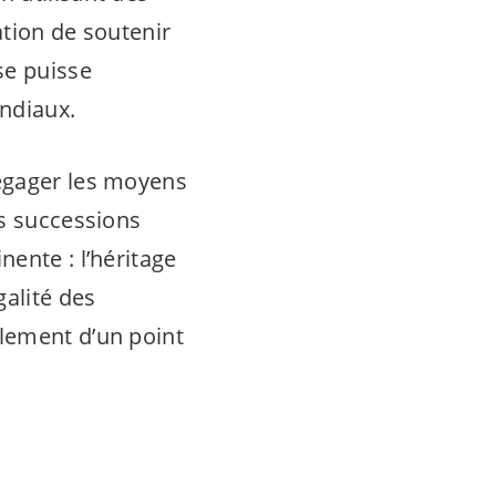
ation de soutenir
se puisse
ondiaux.
dégager les moyens
es successions
ente : l’héritage
galité des
lement d’un point