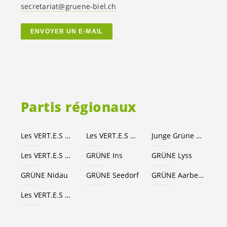
secretariat@gruene-biel.ch
ENVOYER UN E-MAIL
Partis régionaux
Les
VERT.E.S
Canton de Berne
Les
VERT.E.S
suisses
Junge Grüne Kanton Bern
Les
VERT.E.S
Seeland-Bienne
GRÜNE Ins
GRÜNE Lyss
GRÜNE Nidau
GRÜNE Seedorf
GRÜNE Aarberg
Les
VERT.E.S
Grand Chasseral