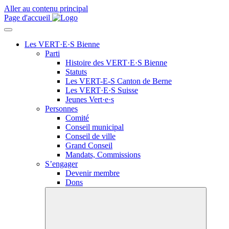
Aller au contenu principal
Page d'accueil
Les VERT·E·S Bienne
Parti
Histoire des
VERT·E·S
Bienne
Statuts
Les
VERT-E-S
Canton de Berne
Les
VERT·E·S
Suisse
Jeunes
Vert·e·s
Personnes
Comité
Conseil municipal
Conseil de ville
Grand Conseil
Mandats, Commissions
S’engager
Devenir membre
Dons