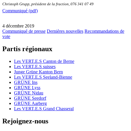
Christoph Grupp, président de la fraction, 076 341 07 49
Communiqué (pdf)
4 décembre 2019
Communiqué de presse
Dernières nouvelles
Recommandations de
vote
Partis régionaux
Les
VERT.E.S
Canton de Berne
Les
VERT.E.S
suisses
Junge Grüne Kanton Bern
Les
VERT.E.S
Seeland-Bienne
GRÜNE Ins
GRÜNE Lyss
GRÜNE Nidau
GRÜNE Seedorf
GRÜNE Aarberg
Les
VERT.E.S
Grand Chasseral
Rejoignez-nous