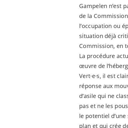
Gampelen n’est pa
de la Commission 
l’occupation ou é
situation déjà crit
Commission, en to
La procédure actu
œuvre de l’héberg
Vert·e·s
, il est cl
réponse aux mouv
d’asile qui ne cla
pas et ne les pous
le potentiel d’une
plan et qui crée 