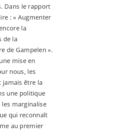
s. Dans le rapport
lire : « Augmenter
encore la
s de la
tre de Gampelen ».
 une mise en
ur nous, les
t jamais être la
ns une politique
e les marginalise
que qui reconnaît
homme au premier