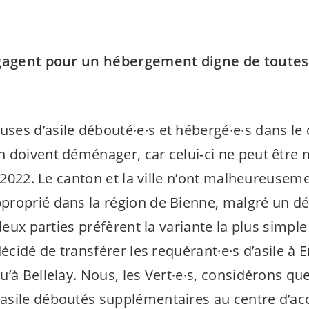
agent pour un hébergement digne de toutes
ses d’asile
débouté·e·s
et
hébergé·e·s
dans le 
 doivent déménager, car celui-ci ne peut être
t 2022. Le canton et la ville n’ont malheureusem
roprié dans la région de Bienne, malgré un dél
deux parties préfèrent la variante la plus simple
décidé de transférer les
requérant·e·s
d’asile à E
u’à Bellelay. Nous, les
Vert·e·s
, considérons qu
sile déboutés supplémentaires au centre d’acc