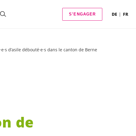
DE
FR
S’ENGAGER
·e·s d’asile débouté·e·s dans le canton de Berne
on de