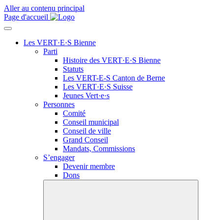
Aller au contenu principal
Page d'accueil
Les VERT·E·S Bienne
Parti
Histoire des
VERT·E·S
Bienne
Statuts
Les
VERT-E-S
Canton de Berne
Les
VERT·E·S
Suisse
Jeunes
Vert·e·s
Personnes
Comité
Conseil municipal
Conseil de ville
Grand Conseil
Mandats, Commissions
S’engager
Devenir membre
Dons