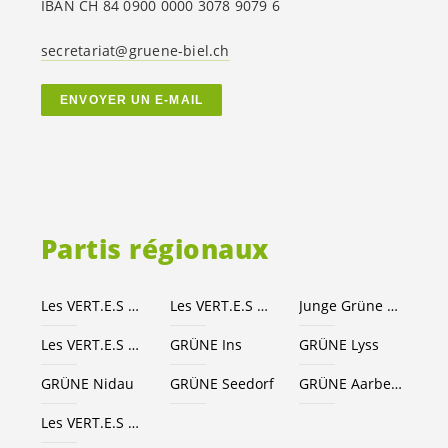
IBAN CH 84 0900 0000 3078 9079 6
secretariat@gruene-biel.ch
ENVOYER UN E-MAIL
Partis régionaux
Les
VERT.E.S
Canton de Berne
Les
VERT.E.S
suisses
Junge Grüne Kanton Bern
Les
VERT.E.S
Seeland-Bienne
GRÜNE Ins
GRÜNE Lyss
GRÜNE Nidau
GRÜNE Seedorf
GRÜNE Aarberg
Les
VERT.E.S
Grand Chasseral