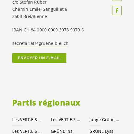
c/o Stefan Rüber
Chemin Emile-Ganguillet 8
2503 Biel/Bienne
IBAN CH 84 0900 0000 3078 9079 6
secretariat@gruene-biel.ch
ENVOYER UN E-MAIL
Partis régionaux
Les
VERT.E.S
Canton de Berne
Les
VERT.E.S
suisses
Junge Grüne Kanton Bern
Les
VERT.E.S
Seeland-Bienne
GRÜNE Ins
GRÜNE Lyss