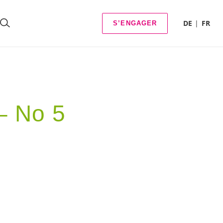
DE
FR
S’ENGAGER
– No 5