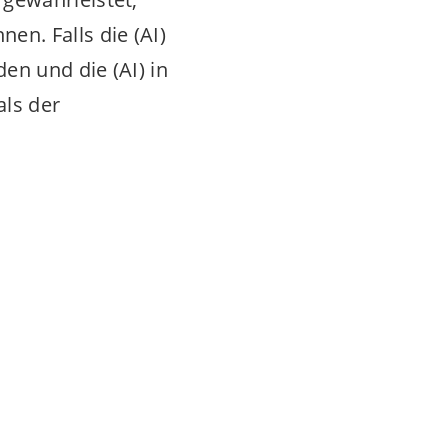
n. Falls die (AI)
en und die (AI) in
als der