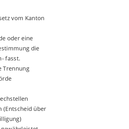
esetz vom Kanton
de oder eine
bestimmung die
 fasst.
he Trennung
örde
rechstellen
n (Entscheid über
lligung)
gewährleistet,