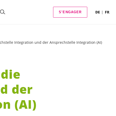
DE
FR
S’ENGAGER
hstelle Integration und der Ansprechstelle Integration (AI)
 die
nd der
n (AI)