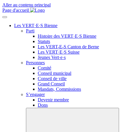
Aller au contenu principal
Page d'accueil
Les VERT·E·S Bienne
Parti
Histoire des
VERT·E·S
Bienne
Statuts
Les
VERT-E-S
Canton de Berne
Les
VERT·E·S
Suisse
Jeunes
Vert·e·s
Personnes
Comité
Conseil municipal
Conseil de ville
Grand Conseil
Mandats, Commissions
S’engager
Devenir membre
Dons