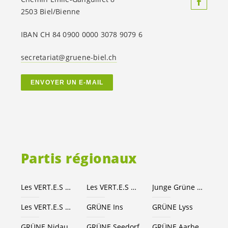
2503 Biel/Bienne
IBAN CH 84 0900 0000 3078 9079 6
secretariat@gruene-biel.ch
ENVOYER UN E-MAIL
Partis régionaux
Les
VERT.E.S
Canton de Berne
Les
VERT.E.S
suisses
Junge Grüne Kanton Bern
Les
VERT.E.S
Seeland-Bienne
GRÜNE Ins
GRÜNE Lyss
GRÜNE Nidau
GRÜNE Seedorf
GRÜNE Aarberg