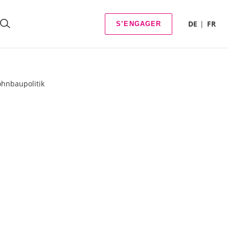
DE
FR
S’ENGAGER
ohnbaupolitik