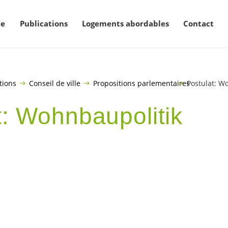
ne
Publications
Logements abordables
Contact
tions
Conseil de ville
Propositions parlementaires
Postulat: W
t: Wohnbaupolitik