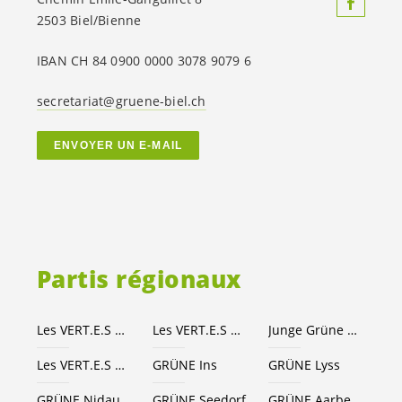
2503 Biel/Bienne
IBAN CH 84 0900 0000 3078 9079 6
secretariat@gruene-biel.ch
ENVOYER UN E-MAIL
Partis régionaux
Les
VERT.E.S
Canton de Berne
Les
VERT.E.S
suisses
Junge Grüne Kanton Bern
Les
VERT.E.S
Seeland-Bienne
GRÜNE Ins
GRÜNE Lyss
GRÜNE Nidau
GRÜNE Seedorf
GRÜNE Aarberg