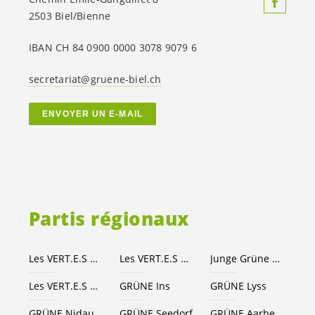
2503 Biel/Bienne
IBAN CH 84 0900 0000 3078 9079 6
secretariat@gruene-biel.ch
ENVOYER UN E-MAIL
Partis régionaux
Les
VERT.E.S
Canton de Berne
Les
VERT.E.S
suisses
Junge Grüne Kanton Bern
Les
VERT.E.S
Seeland-Bienne
GRÜNE Ins
GRÜNE Lyss
GRÜNE Nidau
GRÜNE Seedorf
GRÜNE Aarberg