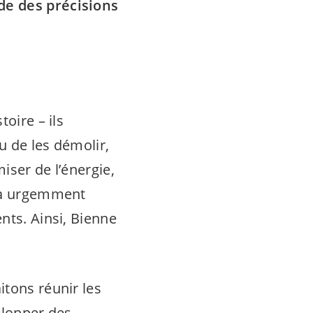
de des précisions
oire – ils
u de les démolir,
iser de l’énergie,
n a urgemment
nts. Ainsi, Bienne
itons réunir les
velopper des