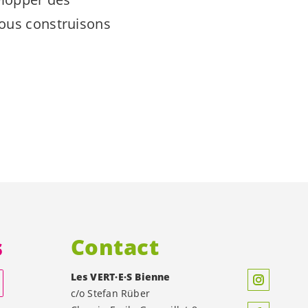
nous construisons
s
Contact
Les
VERT·E·S
Bienne
c/o Stefan Rüber