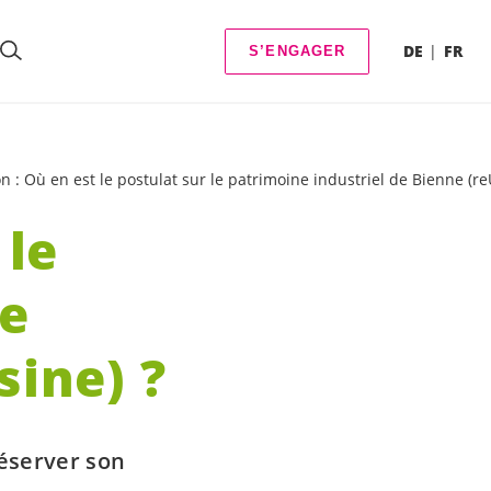
DE
FR
S’ENGAGER
on : Où en est le postulat sur le patrimoine industriel de Bienne (re
 le
ne
sine) ?
réserver son