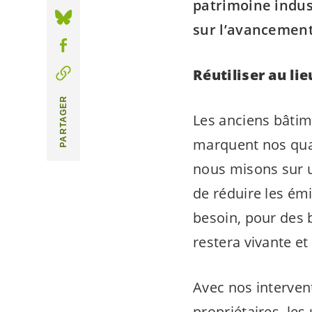
patrimoine indus
sur l’avancement 
Réutiliser au li
PARTAGER
Les anciens bâtime
marquent nos quart
nous misons sur un
de réduire les ém
besoin, pour des b
restera vivante e
Avec nos interven
propriétaires, les