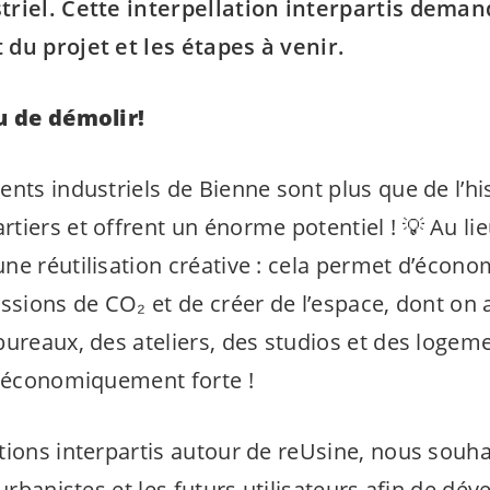
triel. Cette interpellation interpartis deman
du projet et les étapes à venir.
eu de démolir!
nts industriels de Bienne sont plus que de l’hist
iers et offrent un énorme potentiel ! 💡 Au lie
e réutilisation créative : cela permet d’économ
issions de CO₂ et de créer de l’espace, dont o
ureaux, des ateliers, des studios et des logeme
t économiquement forte !
tions interpartis autour de reUsine, nous souha
 urbanistes et les futurs utilisateurs afin de dé