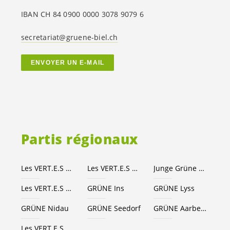
IBAN CH 84 0900 0000 3078 9079 6
secretariat@gruene-biel.ch
ENVOYER UN E-MAIL
Partis régionaux
Les
VERT.E.S
Canton de Berne
Les
VERT.E.S
suisses
Junge Grüne Kanton Bern
Les
VERT.E.S
Seeland-Bienne
GRÜNE Ins
GRÜNE Lyss
GRÜNE Nidau
GRÜNE Seedorf
GRÜNE Aarberg
Les
VERT.E.S
Grand Chasseral