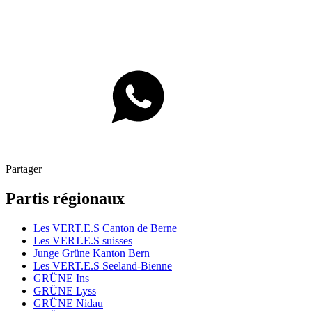
Partager
Partis régionaux
Les
VERT.E.S
Canton de Berne
Les
VERT.E.S
suisses
Junge Grüne Kanton Bern
Les
VERT.E.S
Seeland-Bienne
GRÜNE Ins
GRÜNE Lyss
GRÜNE Nidau