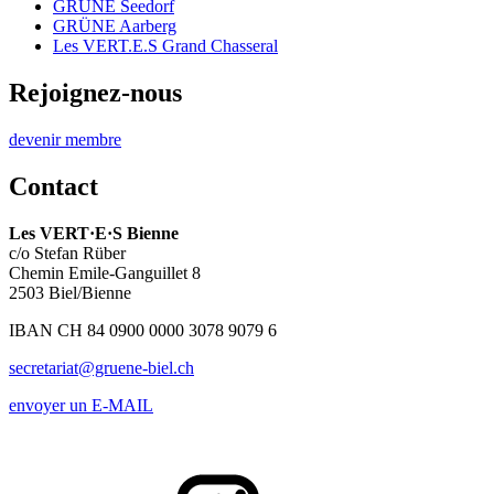
GRÜNE Seedorf
GRÜNE Aarberg
Les
VERT.E.S
Grand Chasseral
Rejoignez-nous
devenir membre
Contact
Les
VERT·E·S
Bienne
c/o Stefan Rüber
Chemin Emile-Ganguillet 8
2503 Biel/Bienne
IBAN CH 84 0900 0000 3078 9079 6
secretariat@gruene-biel.ch
envoyer un E-MAIL