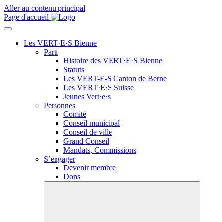
Aller au contenu principal
Page d'accueil
Les VERT·E·S Bienne
Parti
Histoire des
VERT·E·S
Bienne
Statuts
Les
VERT-E-S
Canton de Berne
Les
VERT·E·S
Suisse
Jeunes
Vert·e·s
Personnes
Comité
Conseil municipal
Conseil de ville
Grand Conseil
Mandats, Commissions
S’engager
Devenir membre
Dons