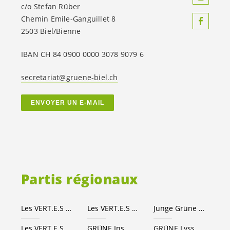
c/o Stefan Rüber
Chemin Emile-Ganguillet 8
2503 Biel/Bienne
IBAN CH 84 0900 0000 3078 9079 6
secretariat@gruene-biel.ch
ENVOYER UN E-MAIL
Partis régionaux
Les
VERT.E.S
Canton de Berne
Les
VERT.E.S
suisses
Junge Grüne Kanton Bern
Les
VERT.E.S
Seeland-Bienne
GRÜNE Ins
GRÜNE Lyss