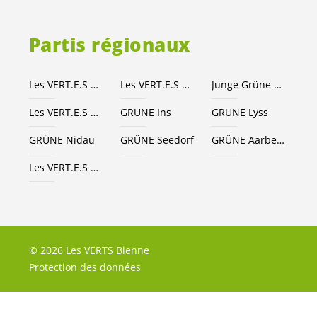
Partis régionaux
Les
VERT.E.S
Canton de Berne
Les
VERT.E.S
suisses
Junge Grüne Kanton Bern
Les
VERT.E.S
Seeland-Bienne
GRÜNE Ins
GRÜNE Lyss
GRÜNE Nidau
GRÜNE Seedorf
GRÜNE Aarberg
Les
VERT.E.S
Grand Chasseral
© 2026 Les VERTS Bienne
Protection des données