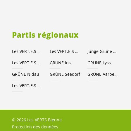
Partis régionaux
Les
VERT.E.S
Canton de Berne
Les
VERT.E.S
suisses
Junge Grüne Kanton Bern
Les
VERT.E.S
Seeland-Bienne
GRÜNE Ins
GRÜNE Lyss
GRÜNE Nidau
GRÜNE Seedorf
GRÜNE Aarberg
Les
VERT.E.S
Grand Chasseral
© 2026 Les VERTS Bienne
Protection des données