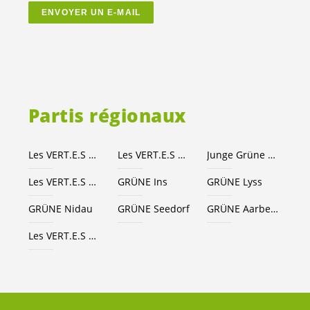
ENVOYER UN E-MAIL
Partis régionaux
Les
VERT.E.S
Canton de Berne
Les
VERT.E.S
suisses
Junge Grüne Kanton Bern
Les
VERT.E.S
Seeland-Bienne
GRÜNE Ins
GRÜNE Lyss
GRÜNE Nidau
GRÜNE Seedorf
GRÜNE Aarberg
Les
VERT.E.S
Grand Chasseral