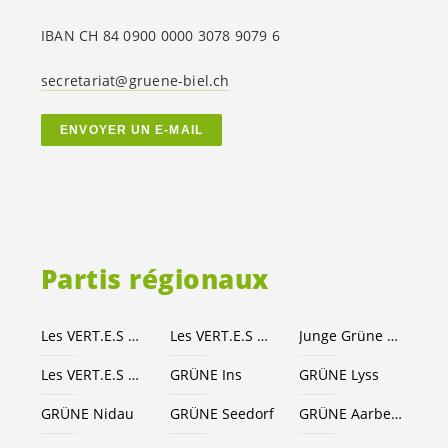
IBAN CH 84 0900 0000 3078 9079 6
secretariat@gruene-biel.ch
ENVOYER UN E-MAIL
Partis régionaux
Les
VERT.E.S
Canton de Berne
Les
VERT.E.S
suisses
Junge Grüne Kanton Bern
Les
VERT.E.S
Seeland-Bienne
GRÜNE Ins
GRÜNE Lyss
GRÜNE Nidau
GRÜNE Seedorf
GRÜNE Aarberg