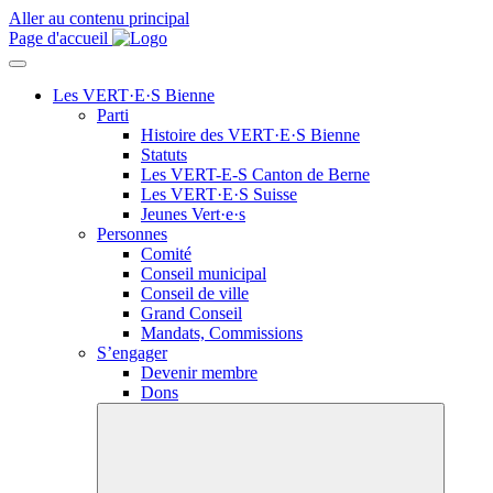
Aller au contenu principal
Page d'accueil
Les VERT·E·S Bienne
Parti
Histoire des
VERT·E·S
Bienne
Statuts
Les
VERT-E-S
Canton de Berne
Les
VERT·E·S
Suisse
Jeunes
Vert·e·s
Personnes
Comité
Conseil municipal
Conseil de ville
Grand Conseil
Mandats, Commissions
S’engager
Devenir membre
Dons