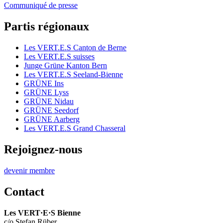
Communiqué de presse
Partis régionaux
Les
VERT.E.S
Canton de Berne
Les
VERT.E.S
suisses
Junge Grüne Kanton Bern
Les
VERT.E.S
Seeland-Bienne
GRÜNE Ins
GRÜNE Lyss
GRÜNE Nidau
GRÜNE Seedorf
GRÜNE Aarberg
Les
VERT.E.S
Grand Chasseral
Rejoignez-nous
devenir membre
Contact
Les
VERT·E·S
Bienne
c/o Stefan Rüber