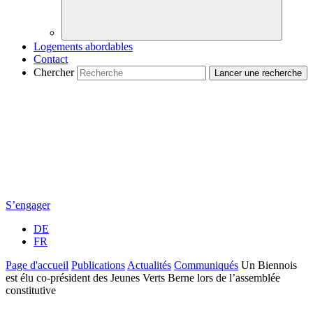
Logements abordables
Contact
Chercher
S’engager
DE
FR
Page d'accueil
Publications
Actualités
Communiqués
Un Biennois
est élu co-président des Jeunes Verts Berne lors de l’assemblée
constitutive