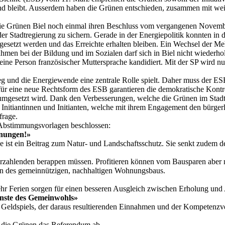
nd bleibt. Ausserdem haben die Grünen entschieden, zusammen mit weite
e Grünen Biel noch einmal ihren Beschluss vom vergangenen November,
er Stadtregierung zu sichern. Gerade in der Energiepolitik konnten i
gesetzt werden und das Erreichte erhalten bleiben. Ein Wechsel der Meh
men bei der Bildung und im Sozialen darf sich in Biel nicht wiederho
eine Person französischer Muttersprache kandidiert. Mit der SP wird n
und die Energiewende eine zentrale Rolle spielt. Daher muss der ESB 
ür eine neue Rechtsform des ESB garantieren die demokratische Kontroll
esetzt wird. Dank den Verbesserungen, welche die Grünen im Stadtrat
Initiantinnen und Initianten, welche mit ihrem Engagement den bürger
frage.
 Abstimmungsvorlagen beschlossen:
hnungen!»
ve ist ein Beitrag zum Natur- und Landschaftsschutz. Sie senkt zudem 
uerzahlenden berappen müssen. Profitieren können vom Bausparen aber 
n des gemeinnützigen, nachhaltigen Wohnungsbaus.
 Mehr Ferien sorgen für einen besseren Ausgleich zwischen Erholung und
enste des Gemeinwohls»
 Geldspiels, der daraus resultierenden Einnahmen und der Kompetenzve
n die Grünen das Referendum ab.