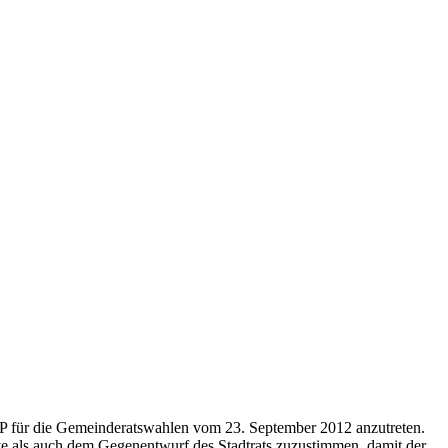
SP für die Gemeinderatswahlen vom 23. September 2012 anzutreten.
ve als auch dem Gegenentwurf des Stadtrats zuzustimmen, damit der