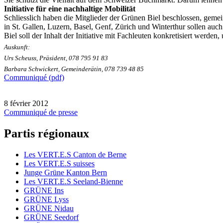
Initiative für eine nachhaltige Mobilität
Schliesslich haben die Mitglieder der Grünen Biel beschlossen, gemein
in St. Gallen, Luzern, Basel, Genf, Zürich und Winterthur sollen au
Biel soll der Inhalt der Initiative mit Fachleuten konkretisiert wer
Auskunft:
Urs Scheuss, Präsident, 078 795 91 83
Barbara Schwickert, Gemeinderätin, 078 739 48 85
Communiqué (pdf)
8 février 2012
Communiqué de presse
Partis régionaux
Les
VERT.E.S
Canton de Berne
Les
VERT.E.S
suisses
Junge Grüne Kanton Bern
Les
VERT.E.S
Seeland-Bienne
GRÜNE Ins
GRÜNE Lyss
GRÜNE Nidau
GRÜNE Seedorf