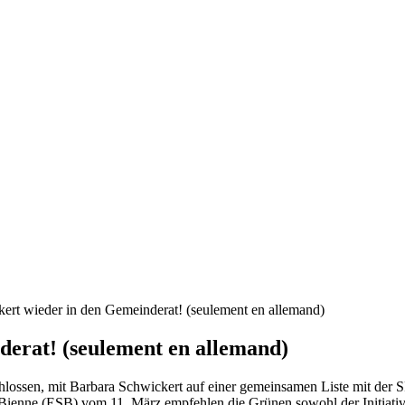
ert wieder in den Gemeinderat! (seulement en allemand)
erat! (seulement en allemand)
lossen, mit Barbara Schwickert auf einer gemeinsamen Liste mit der 
/Bienne (ESB) vom 11. März empfehlen die Grünen sowohl der Initiati