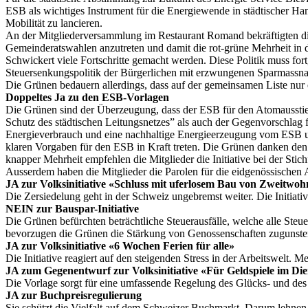
ESB als wichtiges Instrument für die Energiewende in städtischer Ha
Mobilität zu lancieren.
An der Mitgliederversammlung im Restaurant Romand bekräftigten di
Gemeinderatswahlen anzutreten und damit die rot-grüne Mehrheit in d
Schwickert viele Fortschritte gemacht werden. Diese Politik muss fort
Steuersenkungspolitik der Bürgerlichen mit erzwungenen Sparmassnah
Die Grünen bedauern allerdings, dass auf der gemeinsamen Liste nur 
Doppeltes Ja zu den ESB-Vorlagen
Die Grünen sind der Überzeugung, dass der ESB für den Atomausstieg 
Schutz des städtischen Leitungsnetzes” als auch der Gegenvorschlag f
Energieverbrauch und eine nachhaltige Energieerzeugung vom ESB umg
klaren Vorgaben für den ESB in Kraft treten. Die Grünen danken den 
knapper Mehrheit empfehlen die Mitglieder die Initiative bei der Stich
Ausserdem haben die Mitglieder die Parolen für die eidgenössischen
JA zur Volksinitiative «Schluss mit uferlosem Bau von Zweitwo
Die Zersiedelung geht in der Schweiz ungebremst weiter. Die Initiati
NEIN zur Bauspar-Initiative
Die Grünen befürchten beträchtliche Steuerausfälle, welche alle Ste
bevorzugen die Grünen die Stärkung von Genossenschaften zugunste
JA zur Volksinitiative «6 Wochen Ferien für alle»
Die Initiative reagiert auf den steigenden Stress in der Arbeitswelt.
JA zum Gegenentwurf zur Volksinitiative «Für Geldspiele im Di
Die Vorlage sorgt für eine umfassende Regelung des Glücks- und des
JA zur Buchpreisregulierung
Sie schützt die Vielfalt auf dem Schweizer Buchmarkt. Darum lehne