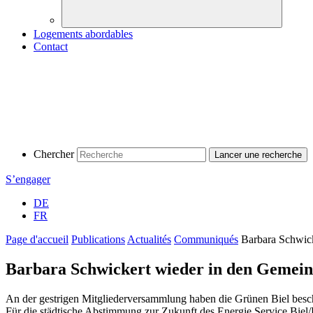
Logements abordables
Contact
Chercher
S’engager
DE
FR
Page d'accueil
Publications
Actualités
Communiqués
Barbara Schwick
Barbara Schwickert wieder in den Gemeind
An der gestrigen Mitgliederversammlung haben die Grünen Biel besch
Für die städtische Abstimmung zur Zukunft des Energie Service Biel