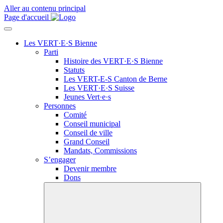
Aller au contenu principal
Page d'accueil
Les VERT·E·S Bienne
Parti
Histoire des
VERT·E·S
Bienne
Statuts
Les
VERT-E-S
Canton de Berne
Les
VERT·E·S
Suisse
Jeunes
Vert·e·s
Personnes
Comité
Conseil municipal
Conseil de ville
Grand Conseil
Mandats, Commissions
S’engager
Devenir membre
Dons