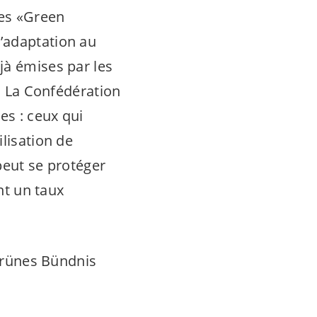
ues «Green
’adaptation au
jà émises par les
h. La Confédération
es : ceux qui
lisation de
 peut se protéger
nt un taux
 Grünes Bündnis