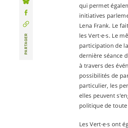
qui permet égale
initiatives parlem
Lena Frank. Le fa
les
Vert·e·s
. Le mê
PARTAGER
participation de 
dernière séance d
à travers des évén
possibilités de pa
particulier, les 
elles peuvent s’en
politique de toute
Les
Vert·e·s
ont ég