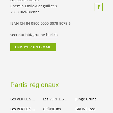
Chemin Emile-Ganguillet 8
2503 Biel/Bienne
IBAN CH 84 0900 0000 3078 9079 6
secretariat@gruene-biel.ch
ENVOYER UN E-MAIL
Partis régionaux
Les
VERT.E.S
Canton de Berne
Les
VERT.E.S
suisses
Junge Grüne Kanton Bern
Les
VERT.E.S
Seeland-Bienne
GRÜNE Ins
GRÜNE Lyss