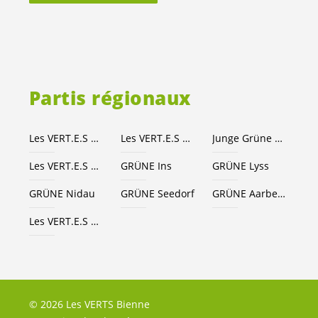
Partis régionaux
Les
VERT.E.S
Canton de Berne
Les
VERT.E.S
suisses
Junge Grüne Kanton Bern
Les
VERT.E.S
Seeland-Bienne
GRÜNE Ins
GRÜNE Lyss
GRÜNE Nidau
GRÜNE Seedorf
GRÜNE Aarberg
Les
VERT.E.S
Grand Chasseral
© 2026 Les VERTS Bienne