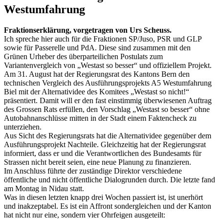
Westumfahrung
Fraktionserklärung, vorgetragen von Urs Scheuss.
Ich spreche hier auch für die Fraktionen SP/Juso, PSR und GLP
sowie für Passerelle und PdA. Diese sind zusammen mit den
Grünen Urheber des überparteilichen Postulats zum
Variantenvergleich von „Westast so besser“ und offiziellem Projekt.
Am 31. August hat der Regierungsrat des Kantons Bern den
technischen Vergleich des Ausführungsprojekts A5 Westumfahrung
Biel mit der Alternatividee des Komitees „Westast so nicht!“
präsentiert. Damit will er den fast einstimmig überwiesenen Auftrag
des Grossen Rats erfüllen, den Vorschlag „Westast so besser“ ohne
Autobahnanschlüsse mitten in der Stadt einem Faktencheck zu
unterziehen.
Aus Sicht des Regierungsrats hat die Alternatividee gegenüber dem
Ausführungsprojekt Nachteile. Gleichzeitig hat der Regierungsrat
informiert, dass er und die Verantwortlichen des Bundesamts für
Strassen nicht bereit seien, eine neue Planung zu finanzieren.
Im Anschluss führte der zuständige Direktor verschiedene
öffentliche und nicht öffentliche Dialogrunden durch. Die letzte fand
am Montag in Nidau statt.
Was in diesen letzten knapp drei Wochen passiert ist, ist unerhört
und inakzeptabel. Es ist ein Affront sondergleichen und der Kanton
hat nicht nur eine, sondern vier Ohrfeigen ausgeteilt: