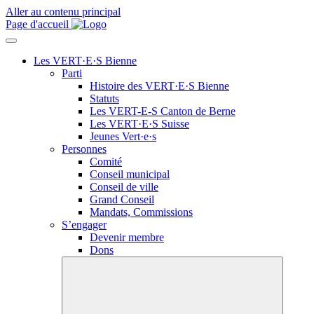
Aller au contenu principal
Page d'accueil
Les VERT·E·S Bienne
Parti
Histoire des
VERT·E·S
Bienne
Statuts
Les
VERT-E-S
Canton de Berne
Les
VERT·E·S
Suisse
Jeunes
Vert·e·s
Personnes
Comité
Conseil municipal
Conseil de ville
Grand Conseil
Mandats, Commissions
S’engager
Devenir membre
Dons