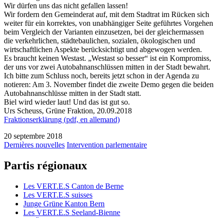
Wir dürfen uns das nicht gefallen lassen!
Wir fordern den Gemeinderat auf, mit dem Stadtrat im Rücken sich
weiter für ein korrektes, von unabhängiger Seite geführtes Vorgehen
beim Vergleich der Varianten einzusetzen, bei der gleichermassen
die verkehrlichen, städtebaulichen, sozialen, ökologischen und
wirtschaftlichen Aspekte berücksichtigt und abgewogen werden.
Es braucht keinen Westast. „Westast so besser“ ist ein Kompromiss,
der uns vor zwei Autobahnanschlüssen mitten in der Stadt bewahrt.
Ich bitte zum Schluss noch, bereits jetzt schon in der Agenda zu
notieren: Am 3. November findet die zweite Demo gegen die beiden
Autobahnanschlüsse mitten in der Stadt statt.
Biel wird wieder laut! Und das ist gut so.
Urs Scheuss, Grüne Fraktion, 20.09.2018
Fraktionserklärung (pdf, en allemand)
20 septembre 2018
Dernières nouvelles
Intervention parlementaire
Partis régionaux
Les
VERT.E.S
Canton de Berne
Les
VERT.E.S
suisses
Junge Grüne Kanton Bern
Les
VERT.E.S
Seeland-Bienne