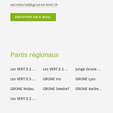
secretariat@gruene-biel.ch
ENVOYER UN E-MAIL
Partis régionaux
Les
VERT.E.S
Canton de Berne
Les
VERT.E.S
suisses
Junge Grüne Kanton Bern
Les
VERT.E.S
Seeland-Bienne
GRÜNE Ins
GRÜNE Lyss
GRÜNE Nidau
GRÜNE Seedorf
GRÜNE Aarberg
Les
VERT.E.S
Grand Chasseral