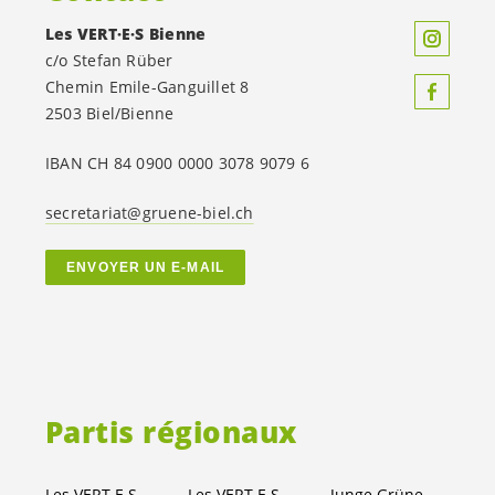
Les
VERT·E·S
Bienne
c/o Stefan Rüber
Chemin Emile-Ganguillet 8
2503 Biel/Bienne
IBAN CH 84 0900 0000 3078 9079 6
secretariat@gruene-biel.ch
ENVOYER UN E-MAIL
Partis régionaux
Les
VERT.E.S
Canton de Berne
Les
VERT.E.S
suisses
Junge Grüne Kanton Bern