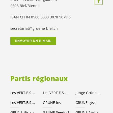
2503 Biel/Bienne
IBAN CH 84 0900 0000 3078 9079 6
secretariat@gruene-biel.ch
ENVOYER UN E-MAIL
Partis régionaux
Les
VERT.E.S
Canton de Berne
Les
VERT.E.S
suisses
Junge Grüne Kanton Bern
Les
VERT.E.S
Seeland-Bienne
GRÜNE Ins
GRÜNE Lyss
GRÜNE Nidau
GRÜNE Seedorf
GRÜNE Aarberg